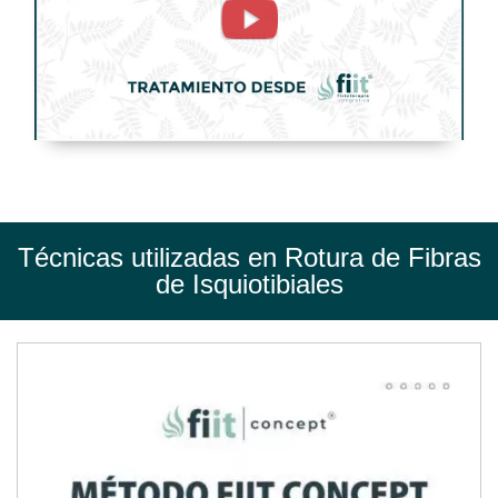
de
Isquiotibiales.
Tratamiento
de
Fisioterapia
-
FisioClinics
Técnicas utilizadas en Rotura de Fibras
Bilbao
de Isquiotibiales