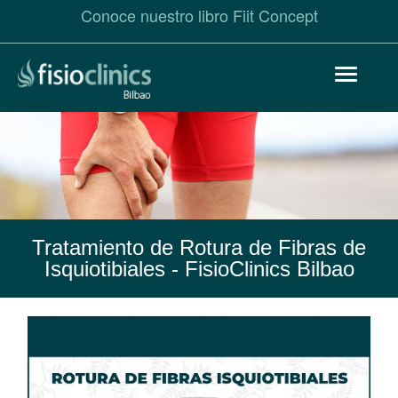
Conoce nuestro libro Fiit Concept
Pasar
Toggle
al
navigat
contenido
principal
Tratamiento de Rotura de Fibras de
Isquiotibiales
- FisioClinics Bilbao
Rotura
de
Fibras