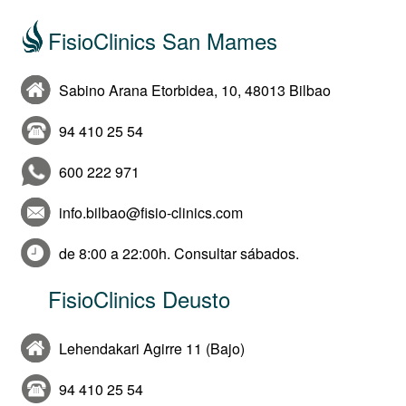
FisioClinics San Mames
Sabino Arana Etorbidea, 10, 48013 Bilbao
94 410 25 54
600 222 971
info.bilbao@fisio-clinics.com
de 8:00 a 22:00h. Consultar sábados.
FisioClinics Deusto
Lehendakari Agirre 11 (Bajo)
94 410 25 54