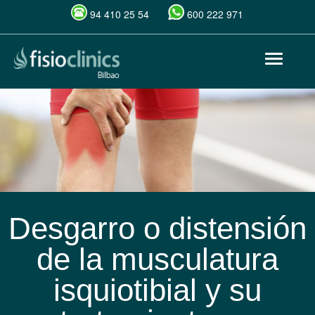
94 410 25 54
600 222 971
Pasar
Toggle
al
navigat
contenido
principal
Desgarro o distensión
de la musculatura
isquiotibial y su