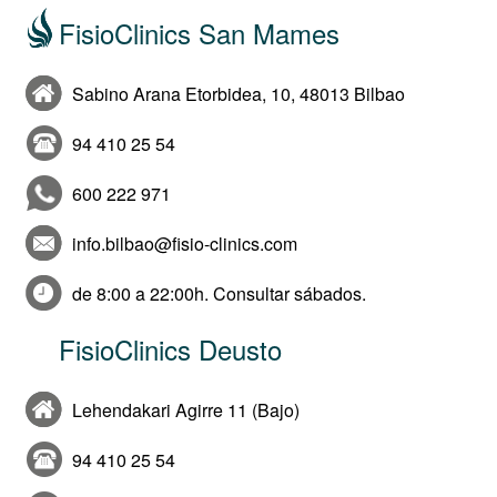
FisioClinics San Mames
Sabino Arana Etorbidea, 10, 48013 Bilbao
94 410 25 54
600 222 971
info.bilbao@fisio-clinics.com
de 8:00 a 22:00h. Consultar sábados.
FisioClinics Deusto
Lehendakari Agirre 11 (Bajo)
94 410 25 54