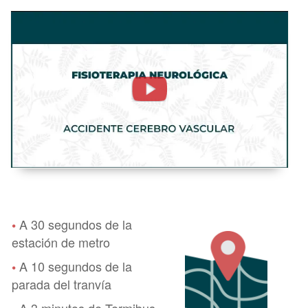
Accidente
Cerebro
Vascular
o
ACV.
Fisioterapia
Neurológica -
FisioClinics
Bilbao,
Bilbo
A 30 segundos de la
•
estación de metro
A 10 segundos de la
•
parada del tranvía
A 3 minutos de Termibus