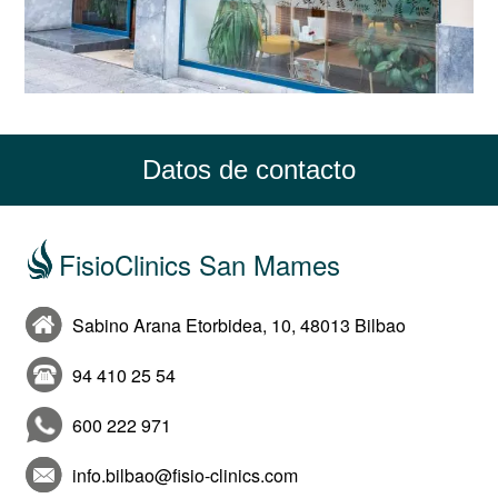
Datos de contacto
FisioClinics San Mames
Sabino Arana Etorbidea, 10, 48013 Bilbao
94 410 25 54
600 222 971
info.bilbao@fisio-clinics.com