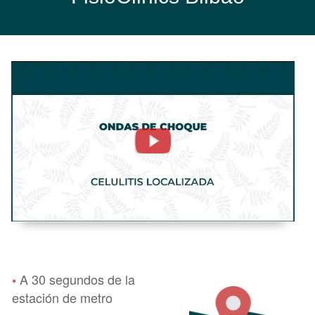
Celulitis
Localizada.
Ondas
De
Choque
-
FisioClinics
Bilbao,
Bilbo
A 30 segundos de la
•
estación de metro