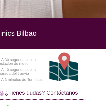
inics Bilbao
•
A 30 segundos de la
estación de metro
•
A 10 segundos de la
parada del tranvía
•
A 3 minutos de Termibus
¿Tienes dudas? Contáctanos