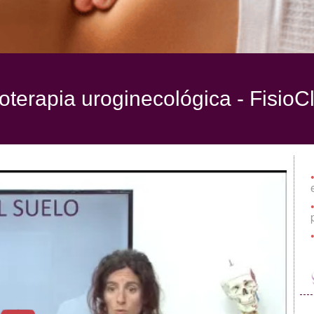
ioterapia uroginecológica -
FisioCl