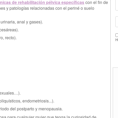
nicas de rehabilitación pélvica específicas
con el fin de
nes y patologías relacionadas con el periné o suelo
urinaria, anal y gases).
 cesáreas).
o, recto).
H
sexuales…).
iquísticos, endometriosis...).
riodo del postparto y menopausia.
iosa para cualquier mujer que tenga la curiosidad de