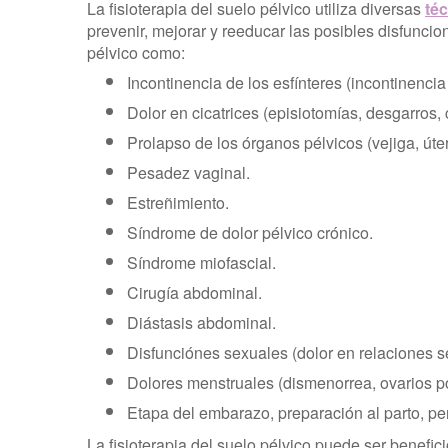
La fisioterapia del suelo pélvico utiliza diversas
téc
prevenir, mejorar y reeducar las posibles disfuncio
pélvico como:
Incontinencia de los esfínteres (incontinencia 
Dolor en cicatrices (episiotomías, desgarros,
Prolapso de los órganos pélvicos (vejiga, úter
Pesadez vaginal.
Estreñimiento.
Síndrome de dolor pélvico crónico.
Síndrome miofascial.
Cirugía abdominal.
Diástasis abdominal.
Disfunciónes sexuales (dolor en relaciones 
Dolores menstruales (dismenorrea, ovarios pol
Etapa del embarazo, preparación al parto, pe
La fisioterapia del suelo pélvico puede ser benefic