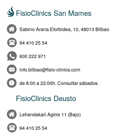
FisioClinics San Mames
Sabino Arana Etorbidea, 10, 48013 Bilbao
94 410 25 54
600 222 971
info.bilbao@fisio-clinics.com
de 8:00 a 22:00h. Consultar sábados.
FisioClinics Deusto
Lehendakari Agirre 11 (Bajo)
94 410 25 54