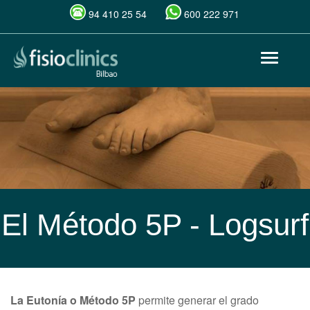
94 410 25 54
600 222 971
Pasar
Toggle
al
navigat
contenido
principal
El Método 5P - Logsurf
La Eutonía o Método 5P
permite generar el grado