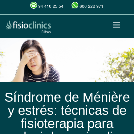
94 410 25 54
600 222 971
Pasar
Toggle
al
navigat
contenido
principal
Síndrome de Ménière
y estrés: técnicas de
fisioterapia para