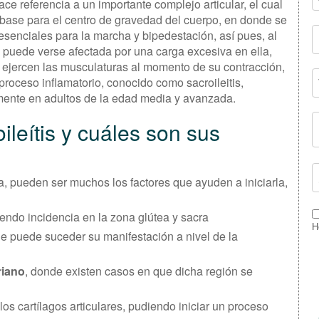
hace referencia a un importante complejo articular, el cual
base para el centro de gravedad del cuerpo, en donde se
esenciales para la marcha y bipedestación, así pues, al
, puede verse afectada por una carga excesiva en ella,
ejercen las musculaturas al momento de su contracción,
roceso inflamatorio, conocido como sacroileitis,
mente en adultos de la edad media y avanzada.
leítis y cuáles son sus
ria, pueden ser muchos los factores que ayuden a iniciarla,
iendo incidencia en la zona glútea y sacra
H
de puede suceder su manifestación a nivel de la
riano
, donde existen casos en que dicha región se
los cartílagos articulares, pudiendo iniciar un proceso