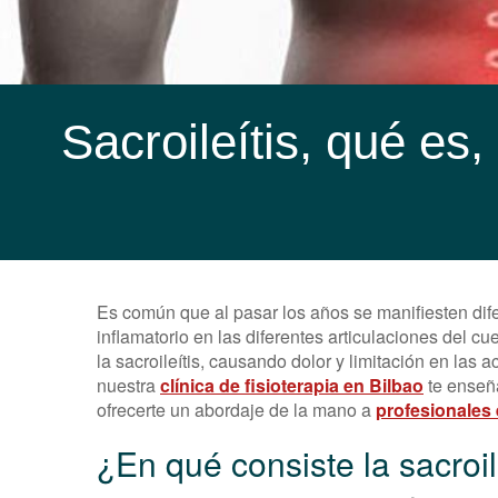
Sacroileítis, qué es,
Es común que al pasar los años se manifiesten dif
inflamatorio en las diferentes articulaciones del 
la sacroileítis, causando dolor y limitación en las a
nuestra
clínica de fisioterapia en Bilbao
te enseña
ofrecerte un abordaje de la mano a
profesionales 
¿En qué consiste la sacroil