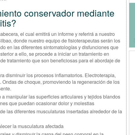
miento conservador mediante
itis?
becera, el cual emitirá un informe y referirá a nuestro
 Bilbao, donde nuestro equipo de fisioterapeutas serán los
do en las diferentes sintomatologías y disfunciones que
erior a ello, se procede a iniciar un tratamiento en
 de tratamiento que son beneficiosas para el abordaje de
ara disminuir los procesos inflamatorios. Electroterapia,
a. Ondas de choque, promoviendo la regeneración de los
sente.
n a manipular las superficies articulares y tejidos blandos
ones que puedan ocasionar dolor y molestias
lo de las diferentes musculaturas insertadas alrededor de la
talecer la musculatura afectada
urales y disminuir la carga del peso corporal en la