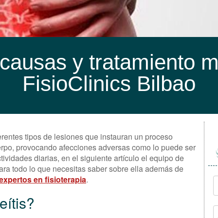
 causas y tratamiento m
FisioClinics Bilbao
erentes tipos de lesiones que instauran un proceso
cuerpo, provocando afecciones adversas como lo puede ser
ctividades diarias, en el siguiente artículo el equipo de
ra todo lo que necesitas saber sobre ella además de
expertos en fisioterapia
.
eítis?