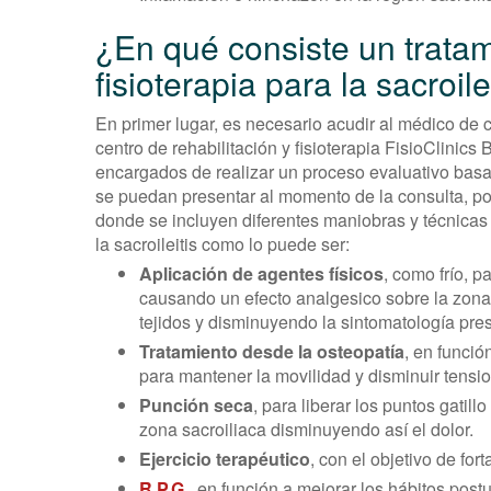
¿En qué consiste un trata
fisioterapia para la sacroile
En primer lugar, es necesario acudir al médico de ca
centro de rehabilitación y fisioterapia FisioClinics
encargados de realizar un proceso evaluativo basa
se puedan presentar al momento de la consulta, post
donde se incluyen diferentes maniobras y técnicas
la sacroileitis como lo puede ser:
Aplicación de agentes físicos
, como frío, p
causando un efecto analgesico sobre la zon
tejidos y disminuyendo la sintomatología pre
Tratamiento desde la osteopatía
, en funció
para mantener la movilidad y disminuir tensi
Punción seca
, para liberar los puntos gatil
zona sacroiliaca disminuyendo así el dolor.
Ejercicio terapéutico
, con el objetivo de for
R.P.G
., en función a mejorar los hábitos post