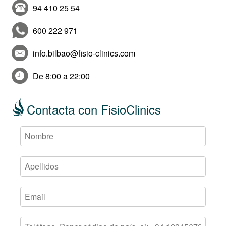
94 410 25 54
600 222 971
info.bilbao@fisio-clinics.com
De 8:00 a 22:00
Contacta con FisioClinics