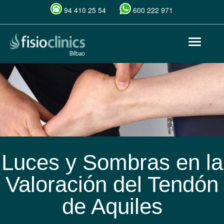
94 410 25 54
600 222 971
Pasar
Toggle
al
navigat
contenido
principal
Luces y Sombras en la
Valoración del Tendón
de Aquiles