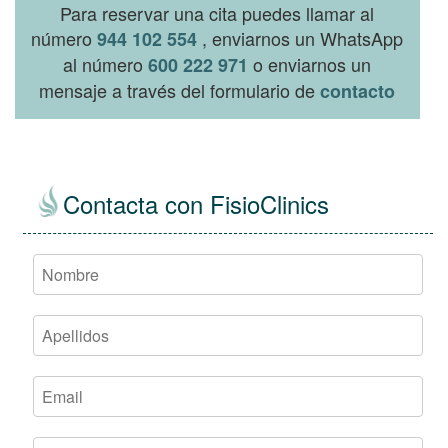
Para reservar una cita puedes llamar al
número
, enviarnos un WhatsApp
944 102 554
al número
o enviarnos un
600 222 971
mensaje a través del formulario de
contacto
Contacta con FisioClinics