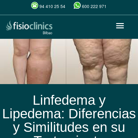
94 410 25 54
600 222 971
Pasar
Toggle
al
navigat
contenido
principal
Linfedema y
Lipedema: Diferencias
y Similitudes en su