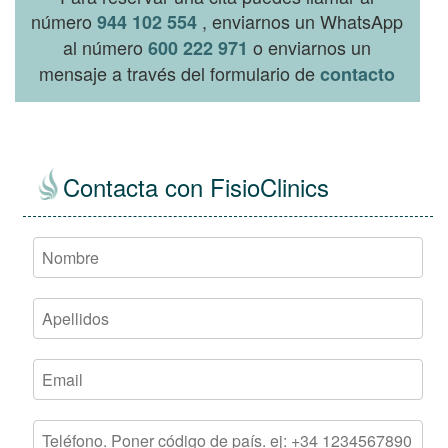
número
, enviarnos un WhatsApp
944 102 554
al número
o enviarnos un
600 222 971
mensaje a través del formulario de
contacto
Contacta con FisioClinics