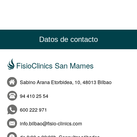
Datos de contacto
FisioClinics San Mames
Sabino Arana Etorbidea, 10, 48013 Bilbao
94 410 25 54
600 222 971
info.bilbao@fisio-clinics.com