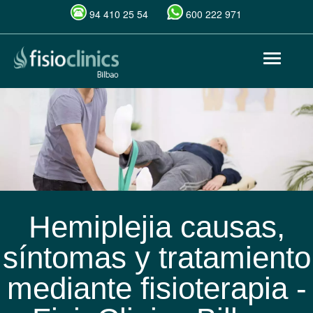
94 410 25 54
600 222 971
Pasar
Toggle
al
navigat
contenido
principal
Hemiplejia causas,
síntomas y tratamiento
mediante fisioterapia -