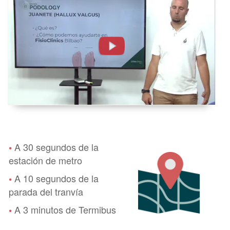
del
Juanete
o
Hallux
Valgus
en
FisioClinics
Bilbao
A 30 segundos de la
•
estación de metro
A 10 segundos de la
•
parada del tranvía
A 3 minutos de Termibus
•