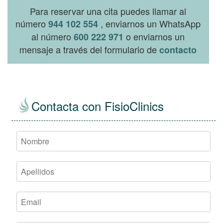
Para reservar una cita puedes llamar al
número
, enviarnos un WhatsApp
944 102 554
al número
o enviarnos un
600 222 971
mensaje a través del formulario de
contacto
Contacta con FisioClinics