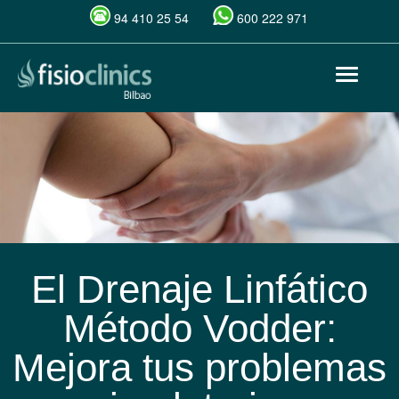
94 410 25 54
600 222 971
Pasar
Toggle
al
navigat
contenido
principal
El Drenaje Linfático
Método Vodder:
Mejora tus problemas