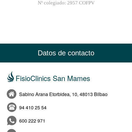
Nº colegiado:
2957 COFPV
Datos de contacto
FisioClinics San Mames
Sabino Arana Etorbidea, 10, 48013 Bilbao
94 410 25 54
600 222 971