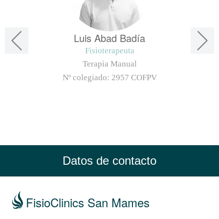
Luis Abad Badía
Fisioterapeuta
Terapia Manual
Nº colegiado:
2957 COFPV
Datos de contacto
FisioClinics San Mames