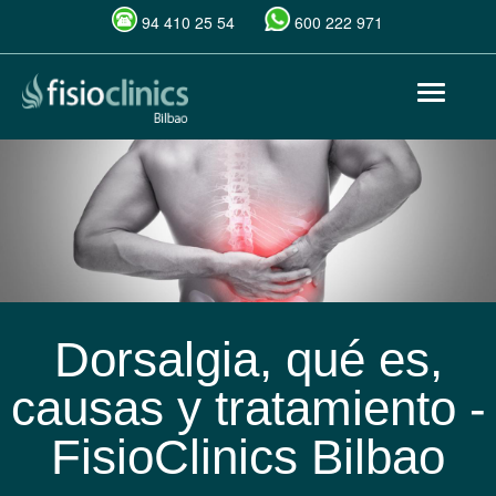
94 410 25 54
600 222 971
Pasar
Toggle
al
navigat
contenido
principal
Dorsalgia, qué es,
causas y tratamiento -
FisioClinics Bilbao