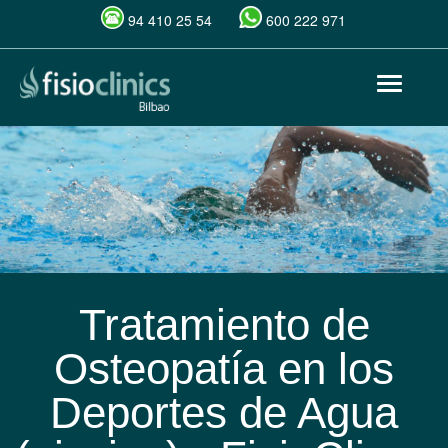
94 410 25 54
600 222 971
Pasar
Toggle
al
navigat
contenido
principal
Tratamiento de
Osteopatía en los
Deportes de Agua