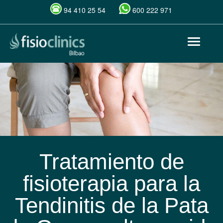
94 410 25 54
600 222 971
Pasar
Toggle
al
navigat
contenido
principal
Tratamiento de
fisioterapia para la
Tendinitis de la Pata