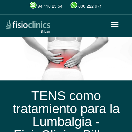
94 410 25 54
600 222 971
Pasar
Toggle
al
navigat
contenido
principal
TENS como
tratamiento para la
Lumbalgia -