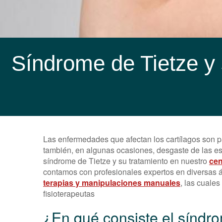
Síndrome de Tietze y 
Las enfermedades que afectan los cartílagos son p
también, en algunas ocasiones, desgaste de las es
síndrome de Tietze y su tratamiento en nuestro
cen
contamos con profesionales expertos en diversas 
terapias y manipulaciones manuales
, las cuales
fisioterapeutas
¿En qué consiste el síndr