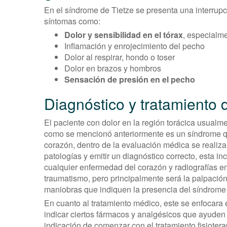
En el síndrome de Tietze se presenta una interrupc
síntomas como:
Dolor y sensibilidad en el tórax
, especialm
Inflamación y enrojecimiento del pecho
Dolor al respirar, hondo o toser
Dolor en brazos y hombros
Sensación de presión en el pecho
Diagnóstico y tratamiento 
El paciente con dolor en la región torácica usualme
como se mencionó anteriormente es un síndrome qu
corazón, dentro de la evaluación médica se realiza
patologías y emitir un diagnóstico correcto, esta i
cualquier enfermedad del corazón y radiografías en
traumatismo, pero principalmente será la palpación 
maniobras que indiquen la presencia del síndrome 
En cuanto al tratamiento médico, este se enfocara e
indicar ciertos fármacos y analgésicos que ayuden 
indicación de comenzar con el tratamiento fisioter