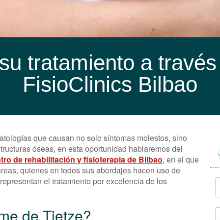
su tratamiento a través 
FisioClinics Bilbao
atologías que causan no solo síntomas molestos, sino
tructuras óseas, en esta oportunidad hablaremos del
tro de rehabilitación y fisioterapia de Bilbao
, en el que
áreas, quienes en todos sus abordajes hacen uso de
 representan el tratamiento por excelencia de los
ome de Tietze?