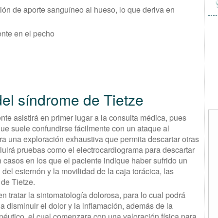
ión de aporte sanguíneo al hueso, lo que deriva en
ente en el pecho
del síndrome de Tietze
nte asistirá en primer lugar a la consulta médica, pues
e suele confundirse fácilmente con un ataque al
ra una exploración exhaustiva que permita descartar otras
ncluirá pruebas como el electrocardiograma para descartar
 casos en los que el paciente indique haber sufrido un
del esternón y la movilidad de la caja torácica, las
de Tietze.
n tratar la sintomatología dolorosa, para lo cual podrá
a disminuir el dolor y la inflamación, además de la
apéutico, el cual comenzara con una valoración física para