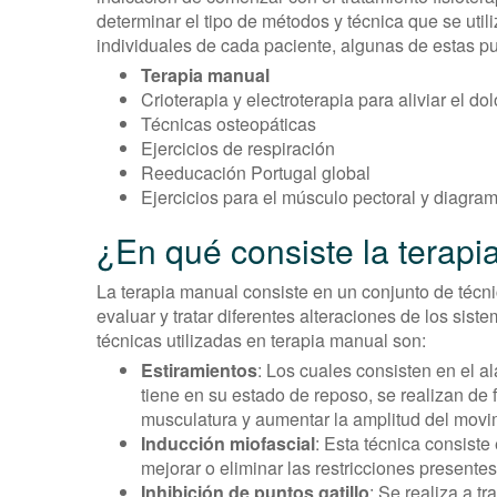
determinar el tipo de métodos y técnica que se util
individuales de cada paciente, algunas de estas p
Terapia manual
Crioterapia y electroterapia para aliviar el do
Técnicas osteopáticas
Ejercicios de respiración
Reeducación Portugal global
Ejercicios para el músculo pectoral y diagra
¿En qué consiste la terap
La terapia manual consiste en un conjunto de técni
evaluar y tratar diferentes alteraciones de los sis
técnicas utilizadas en terapia manual son:
Estiramientos
: Los cuales consisten en el a
tiene en su estado de reposo, se realizan de 
musculatura y aumentar la amplitud del movi
Inducción miofascial
: Esta técnica consist
mejorar o eliminar las restricciones presentes 
Inhibición de puntos gatillo
: Se realiza a t