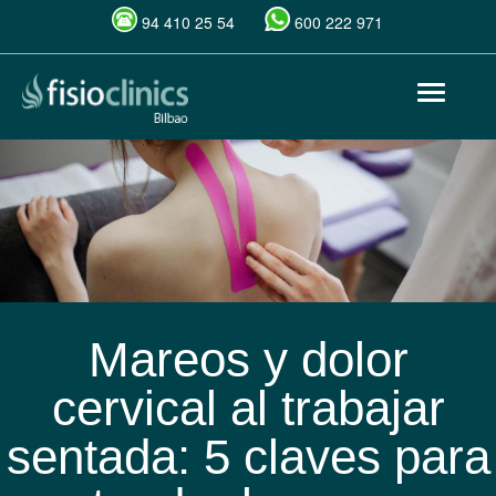
94 410 25 54
600 222 971
Pasar
Toggle
al
navigat
contenido
principal
Mareos y dolor
cervical al trabajar
sentada: 5 claves para