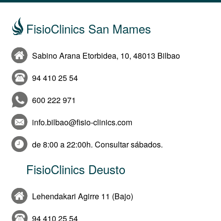
FisioClinics San Mames
Sabino Arana Etorbidea, 10, 48013 Bilbao
94 410 25 54
600 222 971
info.bilbao@fisio-clinics.com
de 8:00 a 22:00h. Consultar sábados.
FisioClinics Deusto
Lehendakari Agirre 11 (Bajo)
94 410 25 54