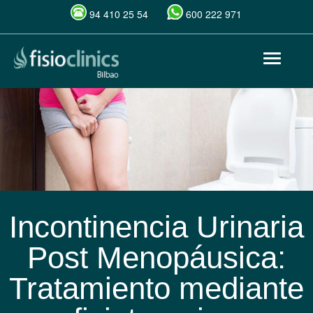
94 410 25 54
600 222 971
Pasar
Toggle
al
navigat
contenido
principal
Incontinencia Urinaria
Post Menopáusica:
Tratamiento mediante