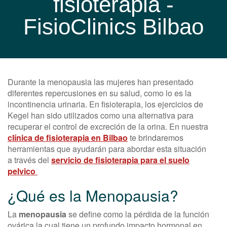
fisioterapia -
FisioClinics Bilbao
Durante la menopausia las mujeres han presentado
diferentes repercusiones en su salud, como lo es la
incontinencia urinaria. En fisioterapia, los ejercicios de
Kegel han sido utilizados como una alternativa para
recuperar el control de excreción de la orina. En nuestra
clínica de fisioterapia en Bilbao
te brindaremos
herramientas que ayudarán para abordar esta situación
a través del
servicio de fisioterapia para el suelo
pelvico
¿Qué es la Menopausia?
La
menopausia
se define como la pérdida de la función
ovárica la cual tiene un profundo impacto hormonal en