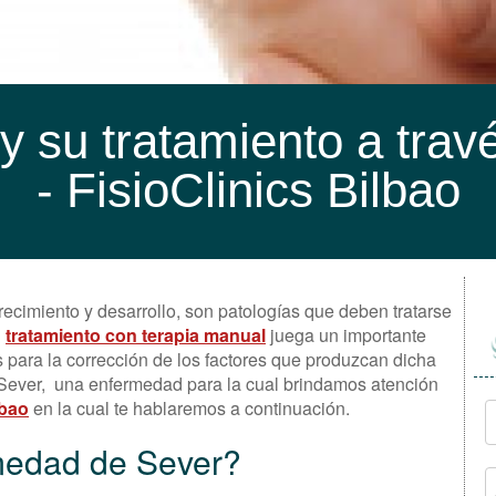
 su tratamiento a travé
- FisioClinics Bilbao
recimiento y desarrollo, son patologías que deben tratarse
l
tratamiento con terapia manual
juega un importante
s para la corrección de los factores que produzcan dicha
 Sever, una enfermedad para la cual brindamos atención
lbao
en la cual te hablaremos a continuación.
rmedad de Sever?