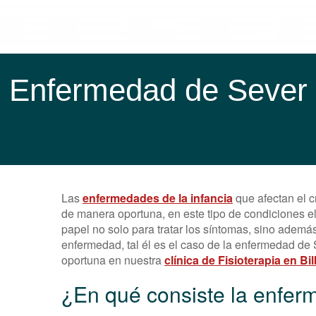
Enfermedad de Sever y
Las
enfermedades de la infancia
que afectan el c
de manera oportuna, en este tipo de condiciones e
papel no solo para tratar los síntomas, sino ademá
enfermedad, tal él es el caso de la enfermedad de
oportuna en nuestra
clínica de Fisioterapia en Bi
¿En qué consiste la enfe