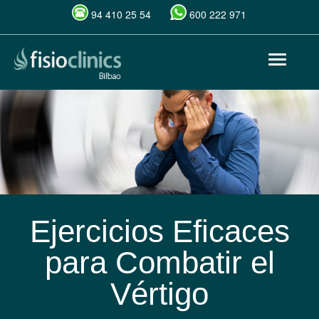
94 410 25 54
600 222 971
Pasar
Toggle
al
navigat
contenido
principal
Ejercicios Eficaces
para Combatir el
Vértigo