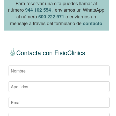
Para reservar una cita puedes llamar al
número
, enviarnos un WhatsApp
944 102 554
al número
o enviarnos un
600 222 971
mensaje a través del formulario de
contacto
Contacta con FisioClinics