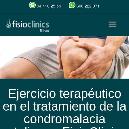
94 410 25 54
600 222 971
Pasar
Toggle
al
navigat
contenido
principal
Ejercicio terapéutico
en el tratamiento de la
condromalacia