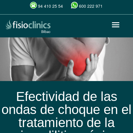
94 410 25 54
600 222 971
Pasar
Toggle
al
navigat
contenido
principal
Efectividad de las
ondas de choque en el
tratamiento de la