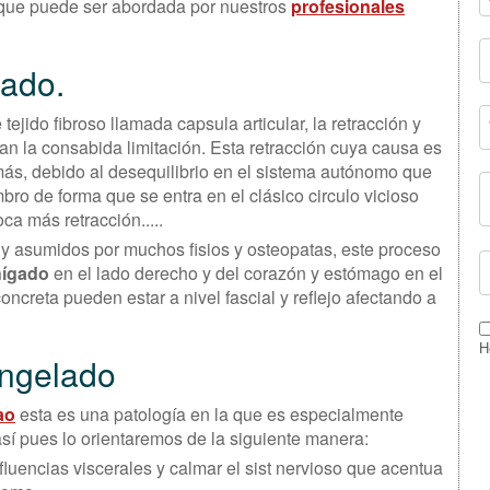
a que puede ser abordada por nuestros
profesionales
ado.
ejido fibroso llamada capsula articular, la retracción y
n la consabida limitación. Esta retracción cuya causa es
s, debido al desequilibrio en el sistema autónomo que
mbro de forma que se entra en el clásico circulo vicioso
ca más retracción.....
y asumidos por muchos fisios y osteopatas, este proceso
hígado
en el lado derecho y del corazón y estómago en el
creta pueden estar a nivel fascial y reflejo afectando a
H
ongelado
ao
esta es una patología en la que es especialmente
 así pues lo orientaremos de la siguiente manera:
influencias viscerales y calmar el sist nervioso que acentua