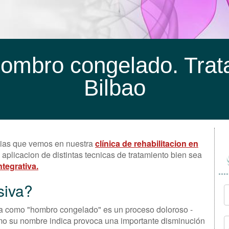
hombro congelado. Trat
Bilbao
ogias que vemos en nuestra
clínica de rehabilitacion en
aplicacion de distintas tecnicas de tratamiento bien sea
ntegrativa.
siva?
como "hombro congelado" es un proceso doloroso -
omo su nombre indica provoca una importante disminución