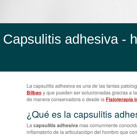
Capsulitis adhesiva - 
La capsulitis adhesiva es una de las tantas patol
Bilbao
y que pueden ser solucionadas gracias a la 
de manera conservadora o desde la
Fisioterapia i
¿Qué es la capsulitis adhe
La
capsulitis adhesiva
mas comunmente conocida 
inflamatorio de la articulaciópn del hombro que c