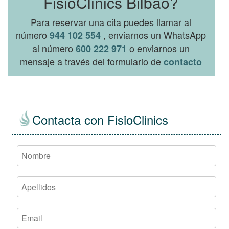
FisioClinics Bilbao?
Para reservar una cita puedes llamar al
número
, enviarnos un WhatsApp
944 102 554
al número
o enviarnos un
600 222 971
mensaje a través del formulario de
contacto
Contacta con FisioClinics