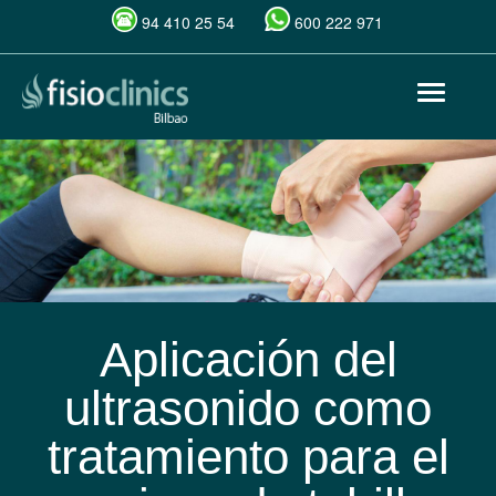
94 410 25 54
600 222 971
Pasar
Toggle
al
navigat
contenido
principal
Aplicación del
ultrasonido como
tratamiento para el