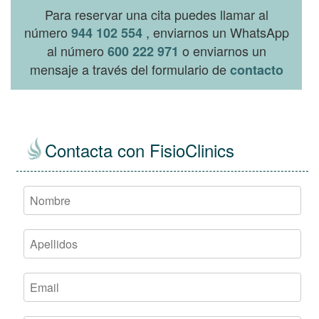
Para reservar una cita puedes llamar al
número
, enviarnos un WhatsApp
944 102 554
al número
o enviarnos un
600 222 971
mensaje a través del formulario de
contacto
Contacta con FisioClinics