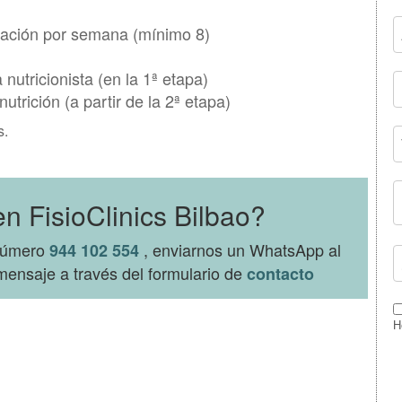
ración por semana (mínimo 8)
nutricionista (en la 1ª etapa)
trición (a partir de la 2ª etapa)
s.
n FisioClinics Bilbao?
 número
, enviarnos un WhatsApp al
944 102 554
ensaje a través del formulario de
contacto
H