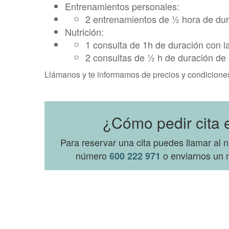
Entrenamientos personales:
2 entrenamientos de ½ hora de du
Nutrición:
1 consulta de 1h de duración con la 
2 consultas de ½ h de duración de nu
Llámanos y te informamos de precios y condicione
¿Cómo pedir cita e
Para reservar una cita puedes llamar al
número
o enviarnos un m
600 222 971