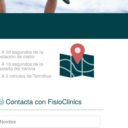
•
A 30 segundos de la
estación de metro
•
A 10 segundos de la
parada del tranvía
•
A 3 minutos de Termibus
Contacta con FisioClinics