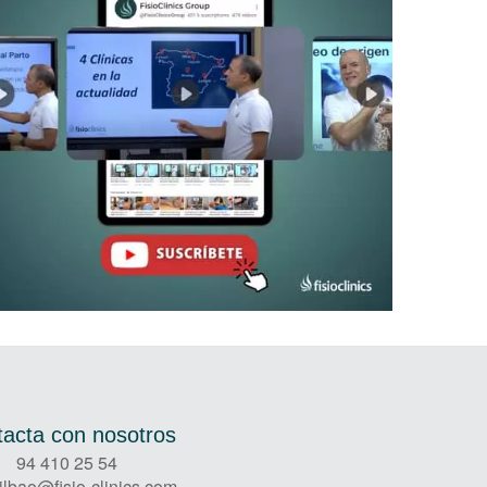
acta con nosotros
94 410 25 54
bilbao@fisio-clinics.com